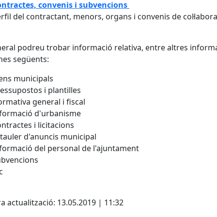
ntractes, convenis i subvencions
rfil del contractant, menors, organs i convenis de col·labor
eral podreu trobar informació relativa, entre altres inform
mes següents:
ens municipals
essupostos i plantilles
rmativa general i fiscal
formació d'urbanisme
ntractes i licitacions
 tauler d'anuncis municipal
formació del personal de l'ajuntament
ubvencions
c
cebook
X
a actualització: 13.05.2019 | 11:32