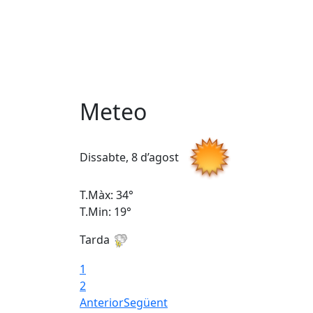
Meteo
Dissabte, 8 d’agost
T.Màx: 34°
T.Min: 19°
Tarda
1
2
Anterior
Següent