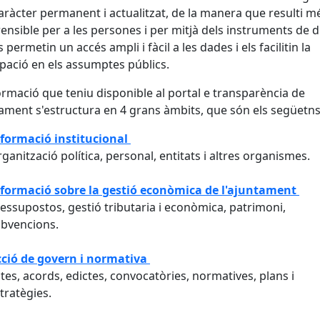
ràcter permanent i actualitzat, de la manera que resulti m
nsible per a les persones i per mitjà dels instruments de d
 permetin un accés ampli i fàcil a les dades i els facilitin la
ipació en els assumptes públics.
ormació que teniu disponible al portal e transparència de
tament s'estructura en 4 grans àmbits, que són els següetn
formació institucional
ganització política, personal, entitats i altres organismes.
formació sobre la gestió econòmica de l'ajuntament
essupostos, gestió tributaria i econòmica, patrimoni,
bvencions.
ció de govern i normativa
tes, acords, edictes, convocatòries, normatives, plans i
tratègies.