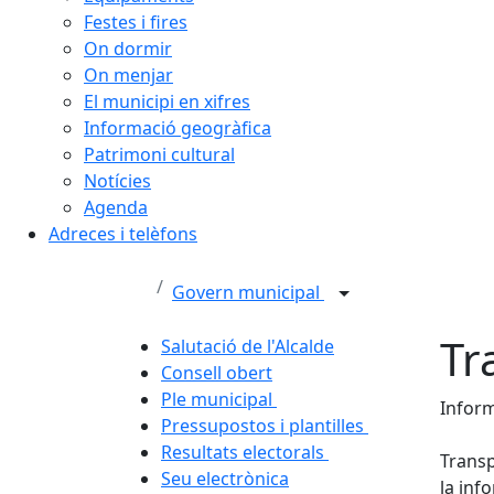
Festes i fires
On dormir
On menjar
El municipi en xifres
Informació geogràfica
Patrimoni cultural
Notícies
Agenda
Adreces i telèfons
Govern municipal
Tr
Salutació de l'Alcalde
Consell obert
Ple municipal
Inform
Pressupostos i plantilles
Resultats electorals
Transp
Seu electrònica
la inf