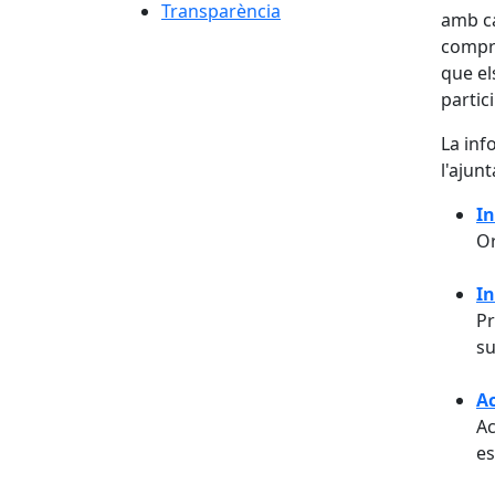
Transparència
amb ca
compre
que els
partic
La inf
l'ajun
In
Or
In
Pr
su
Ac
Ac
es