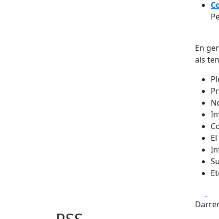
Co
Pe
En gen
als te
Pl
Pr
No
In
Co
El
In
S
Et
Fa
Darrer