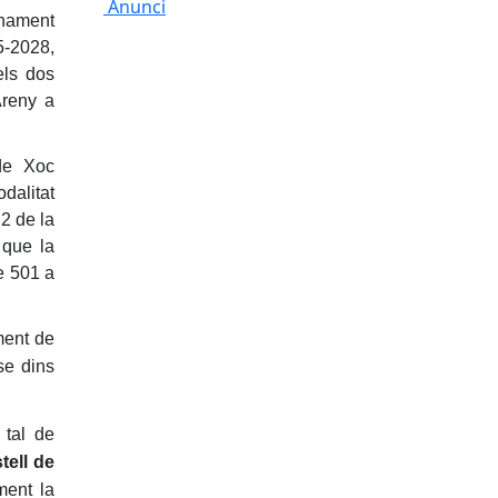
Anunci
onament
5-2028,
els dos
Areny a
 de Xoc
dalitat
2 de la
 que la
e 501 a
ment de
se dins
 tal de
tell de
ment la