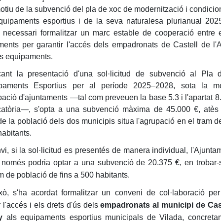
tiu de la subvenció del pla de xoc de modernització i condici
quipaments esportius i de la seva naturalesa plurianual 202
a necessari formalitzar un marc estable de cooperació entre 
ments per garantir l'accés dels empadronats de Castell de l'
s equipaments.
çant la presentació d'una sol·licitud de subvenció al Pla
paments Esportius per al període 2025–2028, sota la mo
pació d'ajuntaments —tal com preveuen la base 5.3 i l'apartat 8.
atòria—, s'opta a una subvenció màxima de 45.000 €, atès
e la població dels dos municipis situa l'agrupació en el tram d
habitants.
i, si la sol·licitud es presentés de manera individual, l'Ajunta
 només podria optar a una subvenció de 20.375 €, en trobar-
m de població de fins a 500 habitants.
xò, s'ha acordat formalitzar un conveni de col·laboració per
 l'accés i els drets d'ús dels
empadronats al municipi de Cas
y
als equipaments esportius municipals de Vilada, concreta