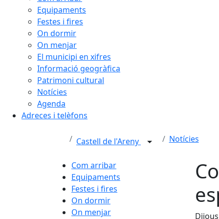
Equipaments
Festes i fires
On dormir
On menjar
El municipi en xifres
Informació geogràfica
Patrimoni cultural
Notícies
Agenda
Adreces i telèfons
Notícies
Castell de l'Areny
Co
Com arribar
Equipaments
es
Festes i fires
On dormir
On menjar
Dijous