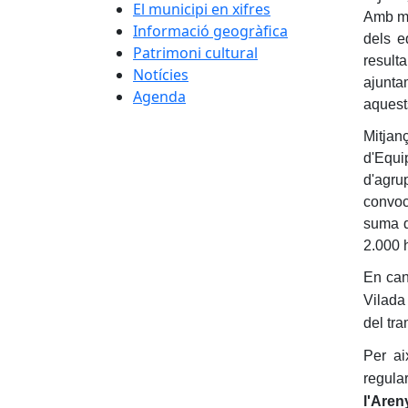
El municipi en xifres
Amb mo
Informació geogràfica
dels e
Patrimoni cultural
result
Notícies
ajunta
Agenda
aquest
Mitjan
d'Equi
d'agru
convoc
suma d
2.000 
En canv
Vilada
del tra
Per ai
regular
l'Aren