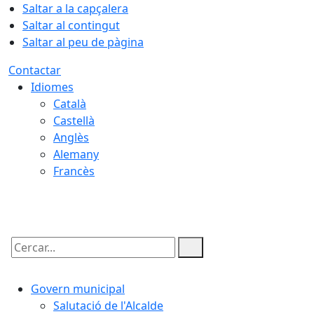
Saltar a la capçalera
Saltar al contingut
Saltar al peu de pàgina
Contactar
Idiomes
Català
Castellà
Anglès
Alemany
Francès
07.08.2026 | 18:39
Cercar:
Govern municipal
Salutació de l'Alcalde