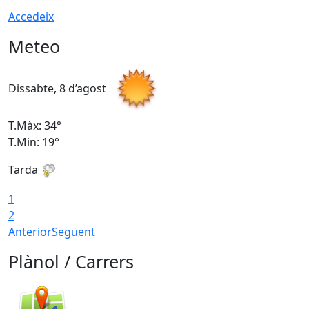
Accedeix
Meteo
Dissabte, 8 d’agost
D
T.Màx: 34°
T
T.Min: 19°
T
Tarda
T
1
2
Anterior
Següent
Plànol / Carrers