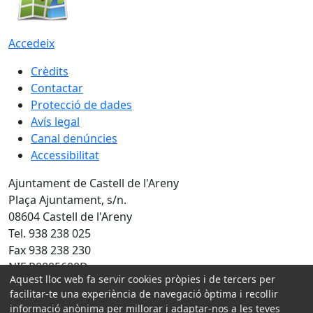
Accedeix
Crèdits
Contactar
Protecció de dades
Avís legal
Canal denúncies
Accessibilitat
Ajuntament de Castell de l'Areny
Plaça Ajuntament, s/n.
08604 Castell de l'Areny
Tel. 938 238 025
Fax 938 238 230
NIF P0805600D
Aquest lloc web fa servir cookies pròpies i de tercers per
Amb la col·laboració de:
facilitar-te una experiència de navegació òptima i recollir
informació anònima per millorar i adaptar-nos a les teves