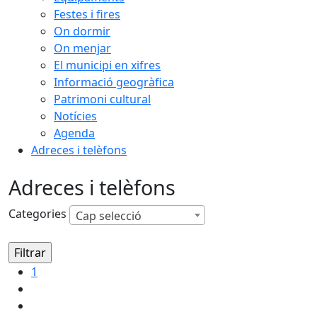
Festes i fires
On dormir
On menjar
El municipi en xifres
Informació geogràfica
Patrimoni cultural
Notícies
Agenda
Adreces i telèfons
Adreces i telèfons
Categories
Cap selecció
1