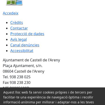
Accedeix
Crèdits
Contactar
Protecció de dades
Avís legal
Canal denúncies
Accessibilitat
Ajuntament de Castell de l'Areny
Plaça Ajuntament, s/n.
08604 Castell de l'Areny
Tel. 938 238 025
Fax 938 238 230
NIF P0805600D
Aquest lloc web fa servir cookies pròpies i de tercers per
facilitar-te una experiència de navegació òptima i recollir
Amb la col·laboració de:
informació anònima per millorar i adaptar-nos a les teves