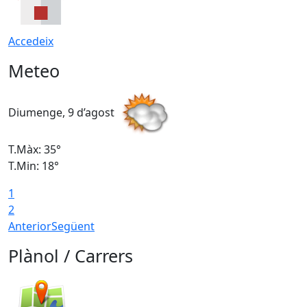
Accedeix
Meteo
Diumenge, 9 d’agost
D
T.Màx: 35°
T
T.Min: 18°
T
1
T
2
Anterior
Següent
Plànol / Carrers