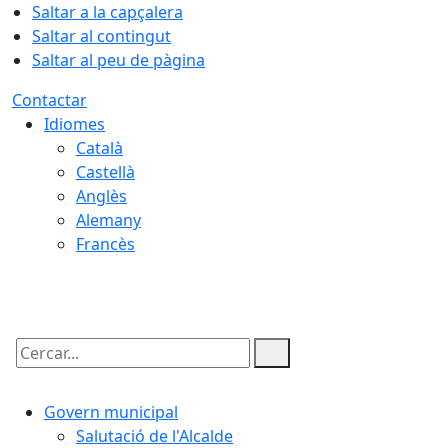
Saltar a la capçalera
Saltar al contingut
Saltar al peu de pàgina
Contactar
Idiomes
Català
Castellà
Anglès
Alemany
Francès
08.08.2026 | 17:42
Cercar:
Govern municipal
Salutació de l'Alcalde