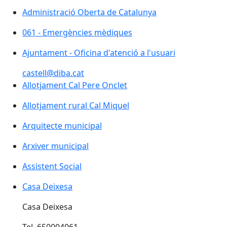
Administració Oberta de Catalunya
Administració Oberta de Catalunya
061 - Emergències mèdiques
061 - Emergències mèdiques
Ajuntament - Oficina d'atenció a l'usuari
Ajuntament - Oficina d'atenció a l'usuari
castell@diba.cat
Allotjament Cal Pere Onclet
Allotjament Cal Pere Onclet
Allotjament rural Cal Miquel
Allotjament rural Cal Miquel
Arquitecte municipal
Arxiver municipal
Assistent Social
Casa Deixesa
Casa Deixesa
Casa Deixesa