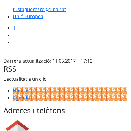
fustaguerasre@diba.cat
Unió Europea
Unió Europea
1
Facebook
X
Darrera actualització: 11.05.2017 | 17:12
RSS
L'actualitat a un clic
Notícies
Agenda
Adreces i telèfons