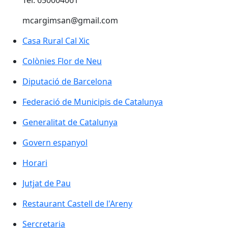
Tel. 650004061
mcargimsan@gmail.com
Casa Rural Cal Xic
Casa Rural Cal Xic
Colònies Flor de Neu
Colònies Flor de Neu
Diputació de Barcelona
Diputació de Barcelona
Federació de Municipis de Catalunya
Federació de Municipis de Catalunya
Generalitat de Catalunya
Generalitat de Catalunya
Govern espanyol
Govern espanyol
Horari
Horari
Jutjat de Pau
Restaurant Castell de l'Areny
Restaurant Castell de l'Areny
Sercretaria