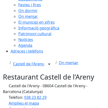
Festes i fires
On dormir
On menjar
El municipi en xifres
Informació geogràfica
Patrimoni cultural
Notícies
Agenda
Adreces i telèfons
On menjar
Castell de l'Areny
Restaurant Castell de l'Areny
Castell de l'Areny - 08604 Castell de l'Areny -
Barcelona (Catalunya)
Telèfon:
938 23 82 29
Amplieu el mapa