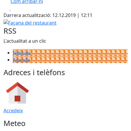
Com arribar-hi
Leaflet
| ©
OpenStreetMap
contributors
Facebook
X
+
Darrera actualització: 12.12.2019 | 12:11
−
Façana del restaurant
RSS
L'actualitat a un clic
Notícies
Agenda
Adreces i telèfons
Accedeix
Meteo