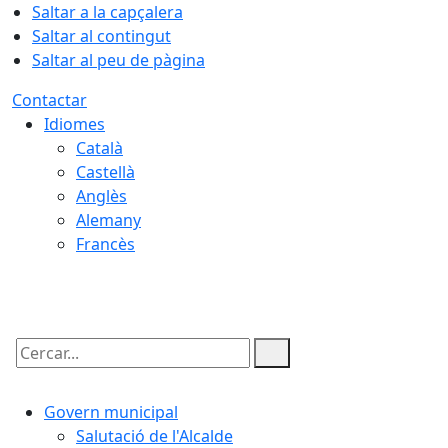
Saltar a la capçalera
Saltar al contingut
Saltar al peu de pàgina
Contactar
Idiomes
Català
Castellà
Anglès
Alemany
Francès
07.08.2026 | 07:15
Cercar:
Govern municipal
Salutació de l'Alcalde