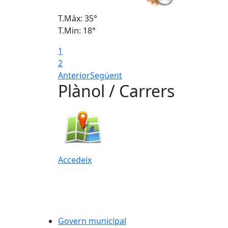
T.Màx: 35°
T.Min: 18°
1
2
Anterior
Següent
Plànol / Carrers
Accedeix
Govern municipal