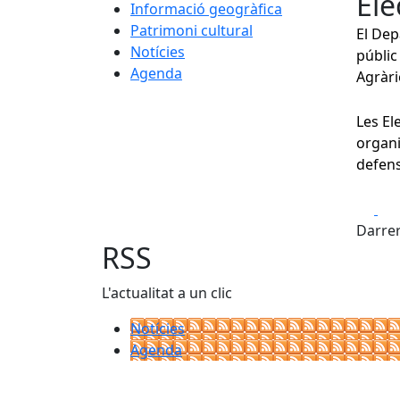
Ele
Informació geogràfica
Patrimoni cultural
El Dep
Notícies
públic
Agenda
Agràri
Les El
organi
defens
Fa
Darrer
RSS
L'actualitat a un clic
Notícies
Agenda