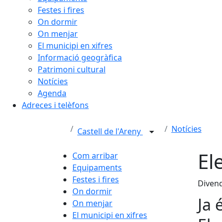
Festes i fires
On dormir
On menjar
El municipi en xifres
Informació geogràfica
Patrimoni cultural
Notícies
Agenda
Adreces i telèfons
Notícies
Castell de l'Areny
El
Com arribar
Equipaments
Festes i fires
Divend
On dormir
Ja 
On menjar
El municipi en xifres